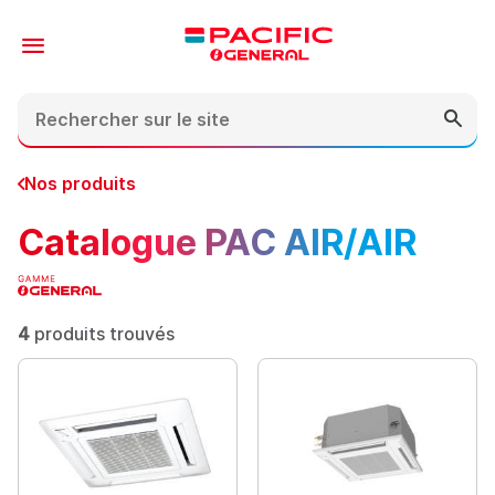
Contenu
En-tête
Pied de page
Nos produits
Catalogue PAC AIR/AIR
4
produits trouvés