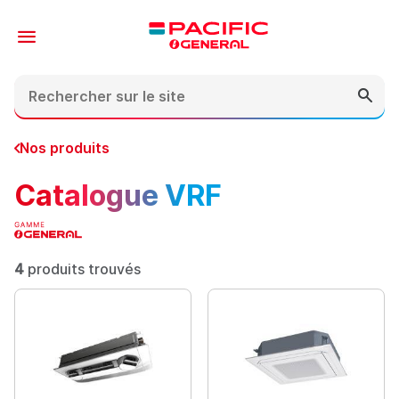
Contenu
En-tête
Pied de page
Nos produits
Catalogue VRF
4
produits trouvés