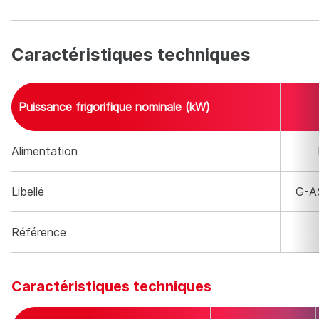
avec la télécommande filaire tactile G-UTY-RNRGZ5.
Caractéristiques techniques
Puissance frigorifique nominale (kW)
Caractéristiques techniques
Alimentation
Libellé
G-A
Référence
Puissance frigorifique nominale (kW)
5.6
7.1
Caractéristiques techniques