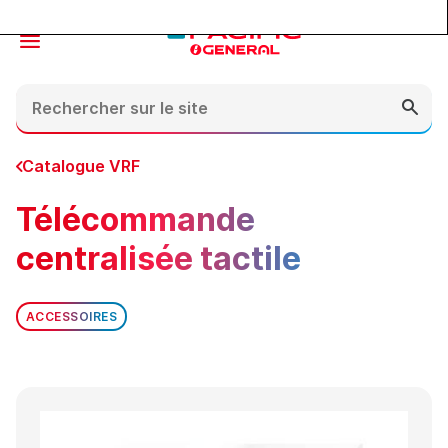
Contenu
En-tête
Pied de page
Catalogue VRF
Télécommande
centralisée tactile
ACCESSOIRES