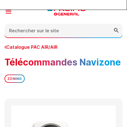
Contenu
En-tête
Pied de page
Catalogue PAC AIR/AIR
Télécommandes Navizone
ZONING