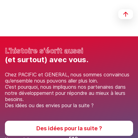
Dimensions
Dimensions (H x L x P)
20 x 86 x 86 mm
30 
L'histoire s'écrit aussi
(et surtout) avec vous.
Chez PACIFIC et GENERAL, nous sommes convaincus
qu’ensemble nous pouvons aller plus loin.
C’est pourquoi, nous impliquons nos partenaires dans
notre développement pour répondre au mieux à leurs
besoins.
Des idées ou des envies pour la suite ?
Des idées pour la suite ?