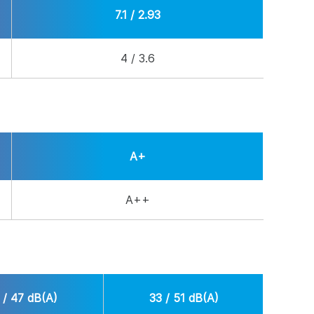
7.1 / 2.93
4 / 3.6
A+
A++
 / 47 dB(A)
33 / 51 dB(A)