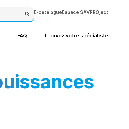
E-catalogue
Espace SAV
PROject
s
FAQ
Trouvez votre spécialiste
puissances