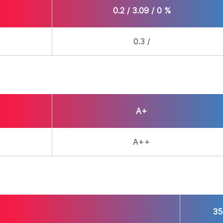
0.2 / 3.09 / 0 %
0.3 /
/ 2.93
A+
A++
)
35