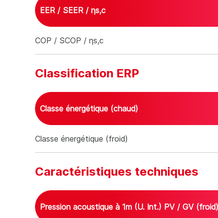
EER / SEER / ηs,c
Performance
COP / SCOP / ηs,c
EER / SEER / ηs,c
0.2 / 3.09 / 0 %
7.1 
Classification ERP
Classe énergétique (chaud)
Classification ERP
Classe énergétique (froid)
Classe énergétique (chaud)
A+
A+
Caractéristiques techniques
Pression acoustique à 1m (U. Int.) PV / GV (froid