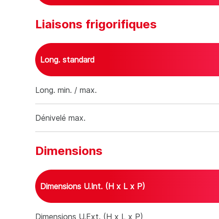
Caractéristiques techniques
Pression acoustique à 1m (U. Int.) PV / GV (froid
Liaisons frigorifiques
Long. standard
Liaisons frigorifiques
Long. min. / max.
Dénivelé max.
Long. standard
15 m
15 m
Dimensions
Dimensions U.Int. (H x L x P)
Dimensions
Dimensions U.Ext. (H x L x P)