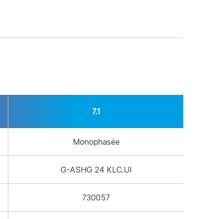
7.1
Monophasée
G-ASHG 24 KLC.UI
730057