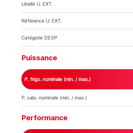
Libellé U. EXT.
Référence U. EXT.
Catégorie DESP
Puissance frigorifique nominale (kW)
5.2
Puissance
P. frigo. nominale (min. / max.)
Puissance
P. calo. nominale (min. / max.)
P. frigo. nominale (min. / max.)
5200 W (900
Performance