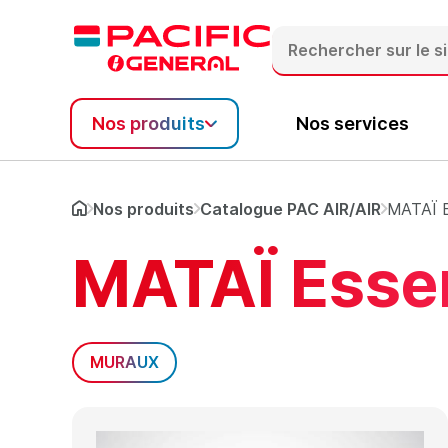
Contenu
En-tête
Pied de page
Nos produits
Nos services
Accueil
Nos produits
Catalogue PAC AIR/AIR
MATAÏ E
MATAÏ Essen
MURAUX