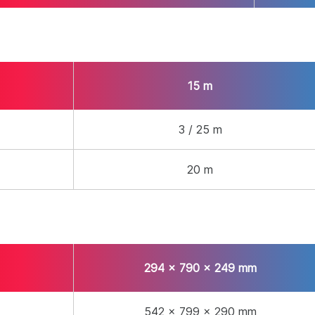
)
35 / 47 dB(A)
33 / 51 dB(A)
15 m
3 / 25 m
20 m
294 x 790 x 249 mm
542 x 799 x 290 mm