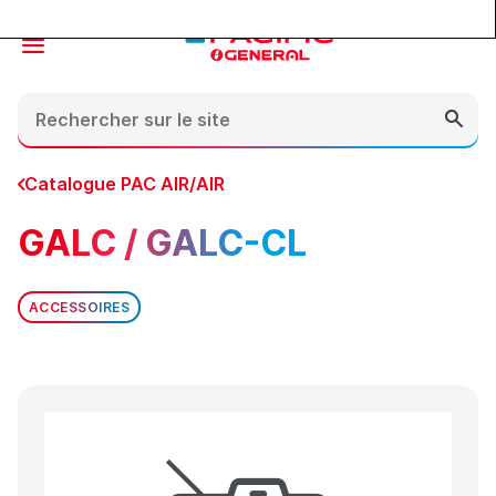
Contenu
En-tête
Pied de page
Catalogue PAC AIR/AIR
GALC / GALC-CL
ACCESSOIRES